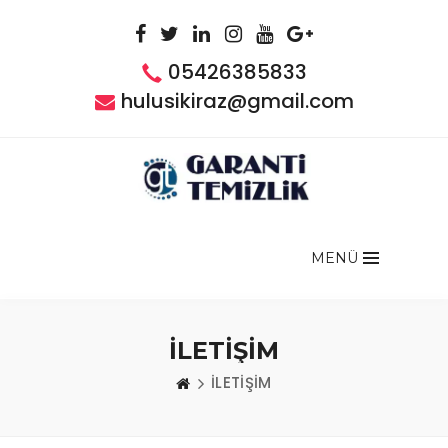
05426385833
hulusikiraz@gmail.com
MENÜ
İLETİŞİM
İLETİŞİM