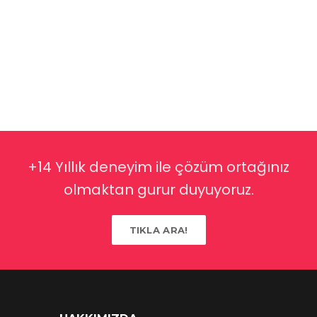
+14 Yıllık deneyim ile çözüm ortağınız
olmaktan gurur duyuyoruz.
TIKLA ARA!