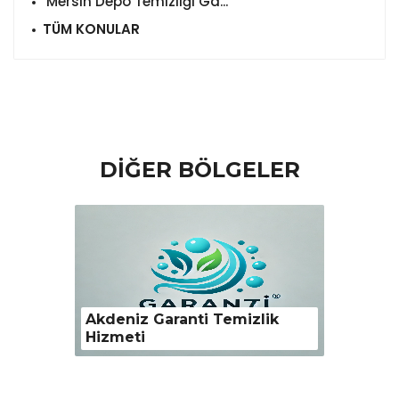
Mersin Depo Temizliği Ga...
TÜM KONULAR
DİĞER BÖLGELER
emizlik
Mezitli Garanti Temizlik
To
Hizmeti
Hi