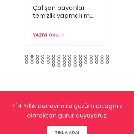
Çalışan bayanlar
Ev te
temizlik yapmalı m...
saat
YAZIYI OKU
YAZIY
+14 Yıllık deneyim ile çözüm ortağınız
olmaktan gurur duyuyoruz.
TIKLA ARA!