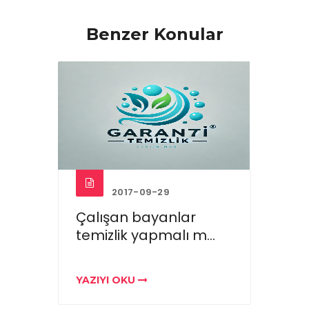
Benzer Konular
2017-09-29
Çalışan bayanlar
Ev te
temizlik yapmalı m...
saat
YAZIYI OKU
YAZIY