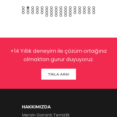
+14 Yıllık deneyim ile çözüm ortağınız
olmaktan gurur duyuyoruz.
TIKLA ARA!
HAKKIMIZDA
Mersin Garanti Temizlik