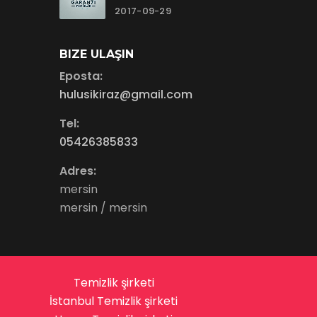
2017-09-29
BIZE ULAŞIN
Eposta:
hulusikiraz@gmail.com
Tel:
05426385833
Adres:
mersin
mersin / mersin
Temizlik şirketi
İstanbul Temizlik şirketi