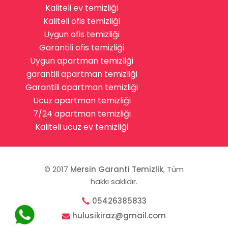
Kaliteli ev temizliği
Kaliteli ofis temizliği
Uygun ofis temizliği
Garantili ofis temizliği
Uygun apartman temizliği
garantili apartman temizliği
Garantili apartman temizliği
Ucuz apartman temizliği
7/24 apartman temizliği
Kaliteli ucuz ev temizliği
© 2017
Mersin Garanti Temizlik
, Tüm
hakkı saklıdır.
05426385833
hulusikiraz@gmail.com