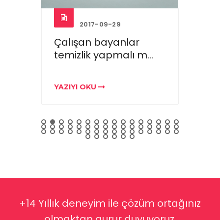
2017-09-29
Çalışan bayanlar
Ev te
temizlik yapmalı m...
saat
YAZIYI OKU
YAZIY
+14 Yıllık deneyim ile çözüm ortağınız
olmaktan gurur duyuyoruz.