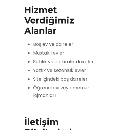
Hizmet
Verdiğimiz
Alanlar
Boş ev ve daireler
Müstakil evler
Satılık ya da kiralık daireler
Yazlık ve sezonluk evler
Site içindeki boş daireler
Öğrenci evi veya memur
lojmanları
İletişim