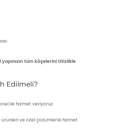
ması
apınızın tüm köşelerini titizlikle
h Edilmeli?
onel ile hizmet veriyoruz.
k ürünleri ve özel çözümlerle hizmet