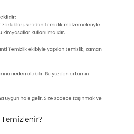
klidir:
lik zorlukları, sıradan temizlik malzemeleriyle
kimyasallar kullanılmalıdır.
anti Temizlik ekibiyle yapılan temizlik, zaman
larına neden olabilir. Bu yüzden ortamın
ıma uygun hale gelir. Size sadece taşınmak ve
r Temizlenir?