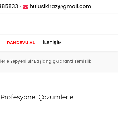
385833
hulusikiraz@gmail.com
-
RANDEVU AL
İLETİŞİM
erle Yepyeni Bir Başlangıç Garanti Temizlik
 Profesyonel Çözümlerle