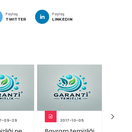
Paylaş
Paylaş
TWITTER
LINKEDIN
7-09-29
2017-10-05
2
zliği ne
Bayram temizliği
Temizl