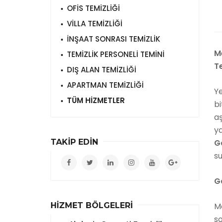
OFİS TEMİZLİĞİ
VİLLA TEMİZLİĞİ
İNŞAAT SONRASI TEMİZLİK
M
TEMİZLİK PERSONELİ TEMİNİ
T
DIŞ ALAN TEMİZLİĞİ
APARTMAN TEMİZLİĞİ
Ye
TÜM HİZMETLER
bi
a
y
TAKİP EDİN
G
s
G
HİZMET BÖLGELERİ
Me
s