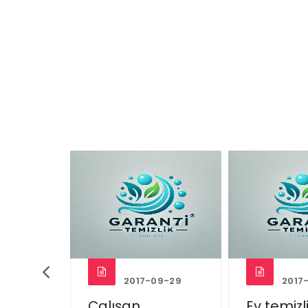
09-29
2017-09-29
2017
i nasıl
Çalışan
Ev temizl