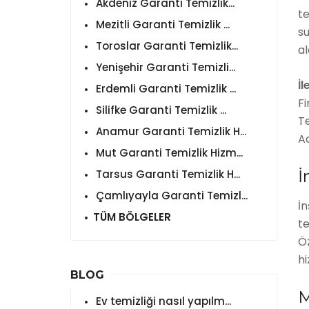
Akdeniz Garanti Temizlik...
te
Mezitli Garanti Temizlik ...
su
Toroslar Garanti Temizlik...
a
Yenişehir Garanti Temizli...
İl
Erdemli Garanti Temizlik ...
F
Silifke Garanti Temizlik ...
T
Anamur Garanti Temizlik H...
A
Mut Garanti Temizlik Hizm...
İ
Tarsus Garanti Temizlik H...
Çamlıyayla Garanti Temizl...
İn
TÜM BÖLGELER
te
Öz
h
BLOG
M
Ev temizliği nasıl yapılm...