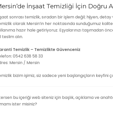
ersin’de İnşaat Temizliği İçin Doğru A
şaat sonrası temizlik, sıradan bir işlem değil; hijyen, detay
mizlik olarak Mersin’in her noktasında sunduğumuz kalite
llanıma hazır hale getiriyoruz. Eşyalarınızı taşımadan önce 
ıl teslim alın.
aranti Temizlik – Temizlikte Güvenceniz
elefon: 0542 638 58 33
res: Mersin / Mersin
mizlik bizim işimiz, siz sadece yeni başlangıçların keyfini çı
tersen bu içeriği web siteniz için başlık, açıklama ve anah
mamı ister misiniz?