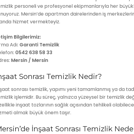
mizlik personeli ve profesyonel ekipmanlarıyla her büyüklü
nuyoruz. Mersin’de apartman dairelerinden iş merkezlerin
landa hizmet vermekteyiz.
etişim Bilgilerimiz:
irma Adı:
Garanti Temizlik
elefon:
0542 638 58 33
dres:
Mersin / Mersin
nşaat Sonrası Temizlik Nedir?
şaat sonrası temizlik, yapımı yeni tamamlanmış ya da tad
mizlik işlemidir. Bu süreç, yalnızca yüzeysel bir temizlik de
ellikle inşaat tozlarının sağlık açısından tehlikeli olabil
izmeti almak büyük önem taşır.
ersin’de İnşaat Sonrası Temizlik Nede