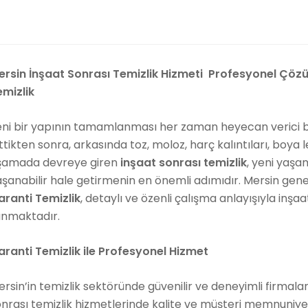
ersin İnşaat Sonrası Temizlik Hizmeti Profesyonel Çözü
emizlik
ni bir yapının tamamlanması her zaman heyecan verici bir
ttikten sonra, arkasında toz, moloz, harç kalıntıları, boya le
şamada devreye giren
inşaat sonrası temizlik
, yeni yaşa
aşanabilir hale getirmenin en önemli adımıdır. Mersin ge
aranti Temizlik
, detaylı ve özenli çalışma anlayışıyla inşa
unmaktadır.
aranti Temizlik ile Profesyonel Hizmet
rsin’in temizlik sektöründe güvenilir ve deneyimli firmala
onrası temizlik hizmetlerinde kalite ve müşteri memnuniy