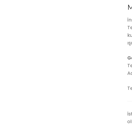
M
İn
Te
ku
ış
G
T
Ad
Te
İs
ol